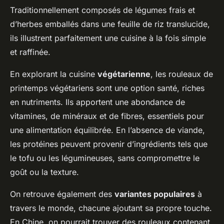
Gabin
•
25 avril 2025
•
6 min de lecture
Traditionnellement composés de légumes frais et
d’herbes emballés dans une feuille de riz translucide,
ils illustrent parfaitement une cuisine à la fois simple
et raffinée.
En explorant la cuisine
végétarienne
, les rouleaux de
printemps végétariens sont une option santé, riches
en nutriments. Ils apportent une abondance de
vitamines, de minéraux et de fibres, essentiels pour
une alimentation équilibrée. En l’absence de viande,
les protéines peuvent provenir d’ingrédients tels que
le tofu ou les légumineuses, sans compromettre le
goût ou la texture.
On retrouve également des
variantes populaires
à
travers le monde, chacune ajoutant sa propre touche.
En Chine, on pourrait trouver des rouleaux contenant