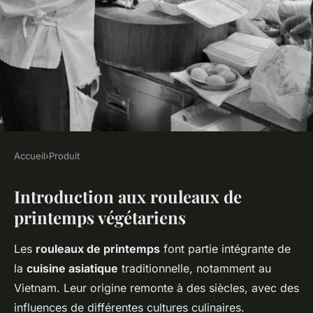
Accueil
›
Produit
PRODUIT
Introduction aux rouleaux de
Découvrez comment réaliser
printemps végétariens
des rouleaux de printemps
végétariens avec une
Les
rouleaux de printemps
font partie intégrante de
savoureuse sauce hoisin
la
cuisine asiatique
traditionnelle, notamment au
maison !
Vietnam. Leur origine remonte à des siècles, avec des
influences de différentes cultures culinaires.