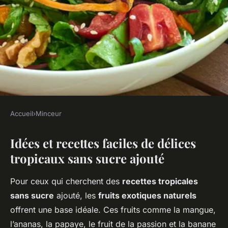
Accueil
›
Minceur
MINCEUR
Idées et recettes faciles de délices
Apprenez à concocter des
tropicaux sans sucre ajouté
délices tropicaux à base de
fruits sans sucre ajouté !
Pour ceux qui cherchent des
recettes tropicales
sans sucre
ajouté, les
fruits exotiques naturels
Gabin
•
25 avril 2025
•
5 min de lecture
offrent une base idéale. Ces fruits comme la mangue,
l’ananas, la papaye, le fruit de la passion et la banane