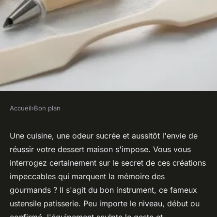
Accueil
›
Bon plan
BON PLAN
ustensile de pâtisserie :
Une cuisine, une odeur sucrée et aussitôt l'envie de
réussir votre dessert maison s'impose. Vous vous
l'indispensable pour réussir
interrogez certainement sur le secret de ces créations
vos créations sucrées
impeccables qui marquent la mémoire des
gourmands ? Il s'agit du bon instrument, ce fameux
Gabin
•
5 février 2026
•
9 min de lecture
ustensile patisserie. Peu importe le niveau, début ou