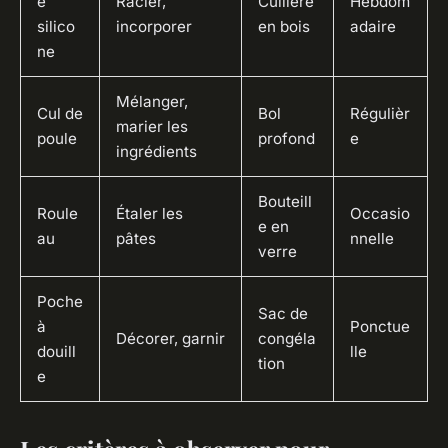
e
Racler,
Cuillère
Hebdom
silico
incorporer
en bois
adaire
ne
Mélanger,
Cul de
Bol
Régulièr
marier les
poule
profond
e
ingrédients
Bouteill
Roule
Étaler les
Occasio
e en
au
pâtes
nnelle
verre
Poche
Sac de
à
Ponctue
Décorer, garnir
congéla
douill
lle
tion
e