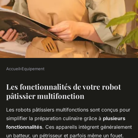
Accueil
›
Equipement
EQUIPEMENT
Les fonctionnalités de votre robot
Découvrez les astuces
pâtissier multifonction
incontournables pour tirer le
meilleur parti de votre robot
Les robots pâtissiers multifonctions sont conçus pour
pâtissier multifonction !
simplifier la préparation culinaire grâce à
plusieurs
fonctionnalités
. Ces appareils intègrent généralement
Gabin
•
25 avril 2025
•
4 min de lecture
un batteur, un pétrisseur et parfois même un fouet.