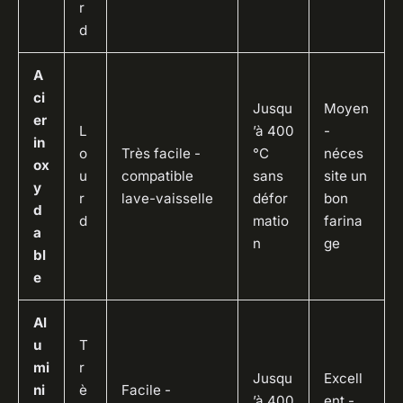
r
d
A
ci
Jusqu
Moyen
er
L
’à 400
-
in
o
Très facile -
°C
néces
ox
u
compatible
sans
site un
y
r
lave-vaisselle
défor
bon
d
d
matio
farina
a
n
ge
bl
e
Al
u
T
mi
r
Jusqu
Excell
ni
è
Facile -
’à 400
ent -