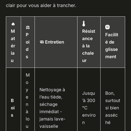
clair pour vous aider à trancher.
🔥
🌡️
⚖️
🛞
M
Résist
P
Facilit
at
ance
oi
🧼 Entretien
é de
ér
à la
d
glisse
ia
chale
s
ment
u
ur
M
o
y
Nettoyage à
Jusqu
Bon,
e
l’eau tiède,
B
’à 300
surtout
n
séchage
oi
°C
si bien
à
immédiat -
s
enviro
asséc
lo
jamais lave-
n
hé
u
vaisselle