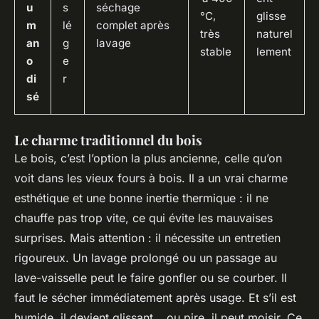
u
s
séchage
°C,
glisse
m
lé
complet après
très
naturel
an
g
lavage
stable
lement
o
e
di
r
sé
Le charme traditionnel du bois
Le bois, c’est l’option la plus ancienne, celle qu’on
voit dans les vieux fours à bois. Il a un vrai charme
esthétique et une bonne inertie thermique : il ne
chauffe pas trop vite, ce qui évite les mauvaises
surprises. Mais attention : il nécessite un entretien
rigoureux. Un lavage prolongé ou un passage au
lave-vaisselle peut le faire gonfler ou se courber. Il
faut le sécher immédiatement après usage. Et s’il est
humide, il devient glissant… ou pire, il peut moisir. Ce