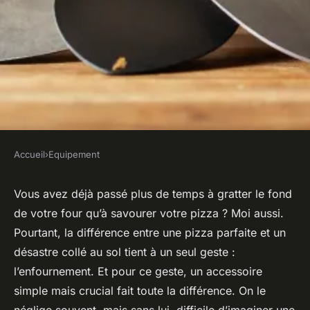
Accueil
›
Equipement
EQUIPEMENT
Découvrez notre sélection de
Vous avez déjà passé plus de temps à gratter le fond
de votre four qu’à savourer votre pizza ? Moi aussi.
pelles à pizza pour hobbyistes
Pourtant, la différence entre une pizza parfaite et un
désastre collé au sol tient à un seul geste :
Jean-Guillaume
•
16/06/2026 19:57
•
13 min de lecture
l’enfournement. Et pour ce geste, un accessoire
simple mais crucial fait toute la différence. On le