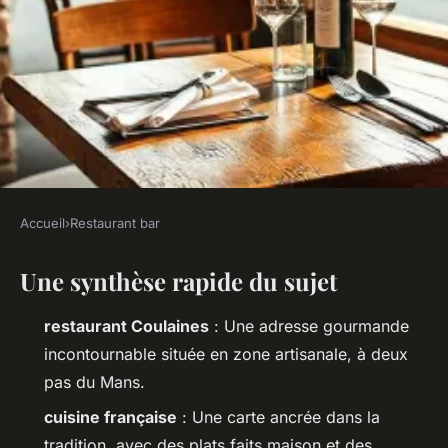
Accueil
›
Restaurant bar
RESTAURANT BAR
Une synthèse rapide du sujet
Les meilleures adresses pour
savourer la cuisine française à
restaurant Coulaines
: Une adresse gourmande
Coulaines
incontournable située en zone artisanale, à deux
pas du Mans.
Benoît
•
26/03/2026 14:07
•
8 min de lecture
cuisine française
: Une carte ancrée dans la
tradition, avec des plats faits maison et des