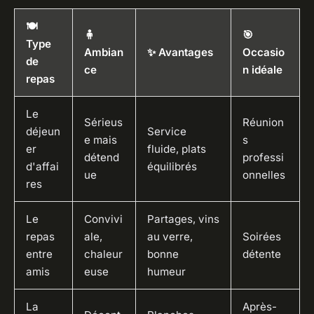
🍽️
🧍
🎯
Type
Ambian
✨ Avantages
Occasio
de
ce
n idéale
repas
Le
Sérieus
Réunion
déjeun
Service
e mais
s
er
fluide, plats
détend
professi
d'affai
équilibrés
ue
onnelles
res
Le
Convivi
Partages, vins
repas
ale,
au verre,
Soirées
entre
chaleur
bonne
détente
amis
euse
humeur
La
Après-